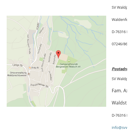
SV Waldpre
Waldenfels
D-76316 M
07246/862
Postadres
SV Waldpre
Fam. Ax
Waldstr
D-76316 M
info@svw1